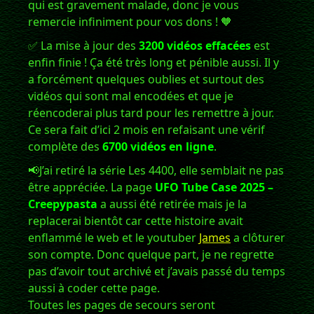
qui est gravement malade, donc je vous
remercie infiniment pour vos dons ! 🧡
✅ La mise à jour des
3200 vidéos effacées
est
enfin finie ! Ça été très long et pénible aussi. Il y
a forcément quelques oublies et surtout des
vidéos qui sont mal encodées et que je
réencoderai plus tard pour les remettre à jour.
Ce sera fait d’ici 2 mois en refaisant une vérif
complète des
6700 vidéos en ligne
.
📢J’ai retiré la série Les 4400, elle semblait ne pas
être appréciée. La page
UFO Tube Case 2025 –
Creepypasta
a aussi été retirée mais je la
replacerai bientôt car cette histoire avait
enflammé le web et le youtuber
James
a clôturer
son compte. Donc quelque part, je ne regrette
pas d’avoir tout archivé et j’avais passé du temps
aussi à coder cette page.
Toutes les pages de secours seront