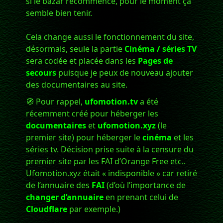
si le bazar recommence, pour le moment ça
semble bien tenir.
Cela change aussi le fonctionnement du site,
désormais, seule la partie
Cinéma / séries TV
sera codée et placée dans les
Pages de
secours
puisque je peux de nouveau ajouter
des documentaires au site.
🧭 Pour rappel,
ufomotion.tv
a été
récemment créé pour héberger les
documentaires
et
ufomotion.xyz
(le
premier site) pour héberger le
cinéma
et les
séries tv. Décision prise suite à la censure du
premier site par les FAI d’Orange Free etc..
Ufomotion.xyz était « indisponible » car retiré
de l’annuaire des
FAI
(d’où l’importance de
changer d’annuaire
en prenant celui de
Cloudflare
par exemple.)