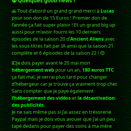
👽 Quelques good news !
🙏 Tout d’abord un grand grand merci à
Lucas
pour son don de 15 Euros ! Premier don de
l’année ça fait super plaisir ! Et un grand big up
aussi pour m’avoir fourni les 10 derniers
épisodes de la saison 20 d’
Ancient Aliens
avec
les sous-titres fait par IA ainsi que la saison 21
complète et 6 épisodes de la saison 22 ! 😍
💵Je dois payer avant le 20 mai mon
hébergement web
pour un an,
180 euros TTC
ça fait mal, je verrai plus tard pour changer
d’hébergeur car je trouve ça vraiment trop cher.
Sans compter que je paye également
l’hébergement des vidéos
et
la désactivation
des publicités
.
Je ne sais même pas si j’ai assez en trésorerie
Paypal mais je dois vous avouer que j’ai un peu
tapé dedans pour payer des soins à ma mère