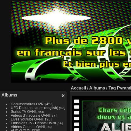
Accueil
/
Albums
/
Tag
Pyrami
Albums
Documentaires OVNI
[453]
UFO Documentaries (english)
[950]
Séries TV OVNI
[1154]
Vidéos d'Introcrate OVNI
[87]
Lives Youtube OVNI
[196]
Emissions TV / Débats OVNI
[64]
Vidéos Courtes OVNI
[296]
AUDIO OVNI
[229]