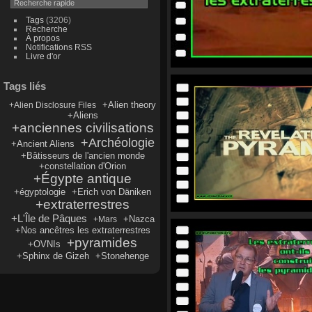
Tags
(3206)
Recherche
À propos
Notifications RSS
Livre d'or
Tags liés
+Alien theory
+Alien Disclosure Files
+Aliens
+anciennes civilisations
+Archéologie
+Ancient Aliens
+Bâtisseurs de l'ancien monde
+constellation d'Orion
+Égypte antique
+égyptologie
+Erich von Däniken
+extraterrestres
+L'Île de Pâques
+Nazca
+Mars
+Nos ancêtres les extraterrestres
+pyramides
+OVNIs
+Sphinx de Gizeh
+Stonehenge