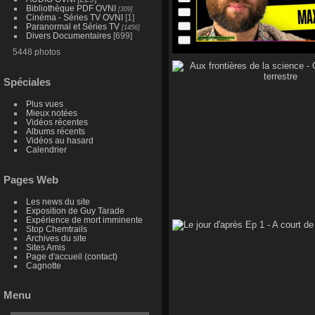
Bibliothèque PDF OVNI
[309]
Cinéma - Séries TV OVNI
[1]
Paranormal et Séries TV
[1456]
Divers Documentaires
[699]
5448 photos
Spéciales
Plus vues
Mieux notées
Vidéos récentes
Albums récents
Vidéos au hasard
Calendrier
Pages Web
Les news du site
Exposition de Guy Tarade
Expérience de mort imminente
Stop Chemtrails
Archives du site
Sites Amis
Page d'accueil (contact)
Cagnotte
Menu