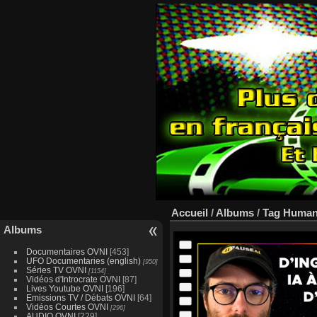
Accueil
/
Albums
/
Tag
Human
Albums
Documentaires OVNI
[453]
UFO Documentaries (english)
[950]
Séries TV OVNI
[1154]
Vidéos d'Introcrate OVNI
[87]
Lives Youtube OVNI
[196]
Emissions TV / Débats OVNI
[64]
Vidéos Courtes OVNI
[296]
AUDIO OVNI
[229]