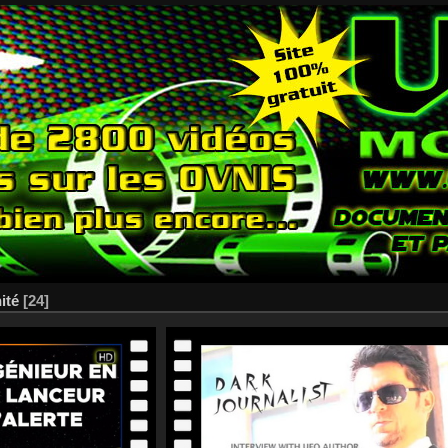
ité
[24]