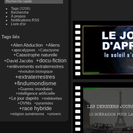
Tags
(3206)
Recherche
À propos
Notifications RSS
Livre d'or
Tags liés
+Alien Abduction
+Aliens
+apocalypses
+Cataclysme
+Catastrophe naturelle
+docu-fiction
+David Jacobs
+enlèvements extraterrestres
+évolution biologique
+extraterrestres
+findumondisme
+Guerres mondiales
+intelligence artificielle
+Le jour daprès
+météorites
+OVNIs
+pyramides
+race hybride
+religion sumérienne
+univers