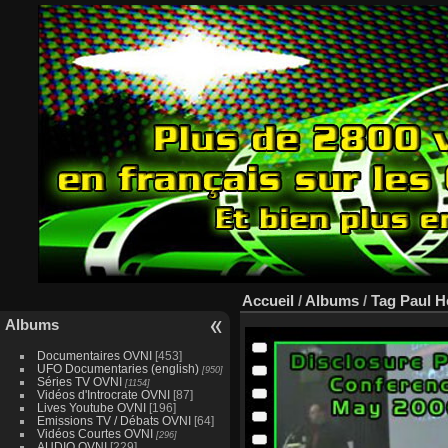
Accueil
/
Albums
/
Tag
Paul H
Albums
Documentaires OVNI
[453]
UFO Documentaries (english)
[950]
Séries TV OVNI
[1154]
Vidéos d'Introcrate OVNI
[87]
Lives Youtube OVNI
[196]
Emissions TV / Débats OVNI
[64]
Vidéos Courtes OVNI
[296]
AUDIO OVNI
[229]