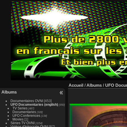
Accueil
/
Albums
/
UFO Docume
Albums
Documentaires OVNI
[453]
UFO Documentaries (english)
[950]
TV Series
[487]
Documentaries
[328]
UFO Conferences
[134]
Movies
[1]
Séries TV OVNI
[1154]
Vidéos d'Introcrate OVNI
[87]