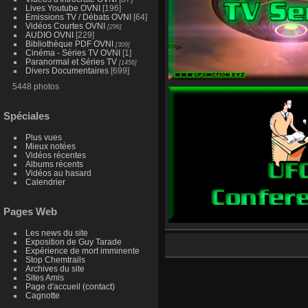
Lives Youtube OVNI
[196]
Emissions TV / Débats OVNI
[64]
Vidéos Courtes OVNI
[296]
AUDIO OVNI
[229]
Bibliothèque PDF OVNI
[309]
Cinéma - Séries TV OVNI
[1]
Paranormal et Séries TV
[1456]
Divers Documentaires
[699]
5448 photos
Spéciales
Plus vues
Mieux notées
Vidéos récentes
Albums récents
Vidéos au hasard
Calendrier
Pages Web
Les news du site
Exposition de Guy Tarade
Expérience de mort imminente
Stop Chemtrails
Archives du site
Sites Amis
Page d'accueil (contact)
Cagnotte