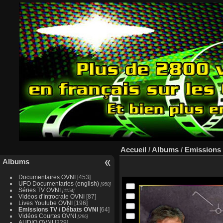
Accueil
/
Albums
/
Emissions 
Albums
Documentaires OVNI
[453]
UFO Documentaries (english)
[950]
Séries TV OVNI
[1154]
Vidéos d'Introcrate OVNI
[87]
Lives Youtube OVNI
[196]
Emissions TV / Débats OVNI
[64]
Vidéos Courtes OVNI
[296]
AUDIO OVNI
[229]