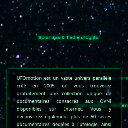
Merci infiniment pour vos dons et vos
Sciences & Technologies
compliments qui font vraiment chaud au cœur.
N'oubliez pas que vous disposez d'un ordre de tri
UFOmotion est un vaste univers parallèle
vous permettant d'afficher
Phénomènes Para
créé en 2005, où vous trouverez
les dernières vidéos ajoutées à un album.
gratuitement une collection unique de
documentaires consacrés aux OVNI
disponibles sur Internet. Vous y
Alien Theory / Ancient
découvrirez également plus de 50 séries
documentaires dédiées à l'ufologie, ainsi