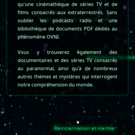
qu'une cinémathèque de séries TV et de
films consacrés aux extraterrestres. Sans
oublier les podcasts radio et une
Expériences de Mort Imminente
Pour vérifier si le site fonctionne bien
bibliothèque de documents PDF dédiés au
https://statuspage.hostinger.com/
phénomène OVNI.
Vous y trouverez également des
documentaires et des séries TV consacrés
Dimensions Parallèl
au paranormal, ainsi qu'à de nombreux
autres thèmes et mystères qui interrogent
notre compréhension du monde.
Réincarnation et Karma