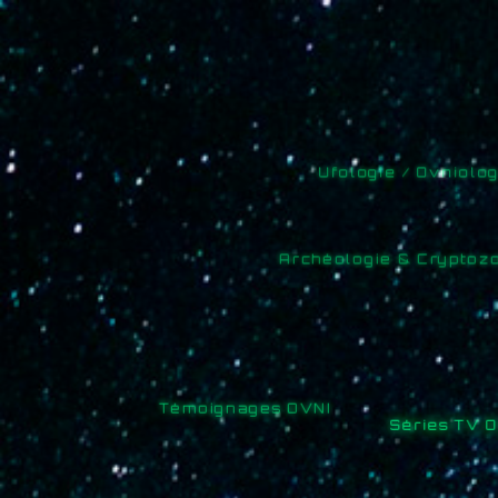
Ufologie / Ovniologi
Documentaires OVNI
Paranormal
Archéologie & Cryptozoo
Cinéma séries TV OVNI
Pages externes
Témoignages OVNI
Séries TV OV